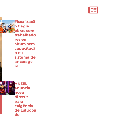
Fiscalizaçã
o flagra
obras com
trabalhado
res em
altura sem
capacitaçã
o ou
sistema de
ancorage
m
ANEEL
anuncia
nova
diretriz
para
exigência
de Estudos
de