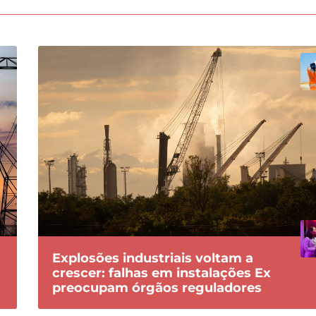
Explosões industriais voltam a
crescer: falhas em instalações Ex
preocupam órgãos reguladores