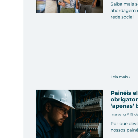
Saiba mais s
abordagem d
rede social
Leia mais »
Painéis e
obrigator
‘apenas’ 
marveng
19 d
Por que dev
nossos painé