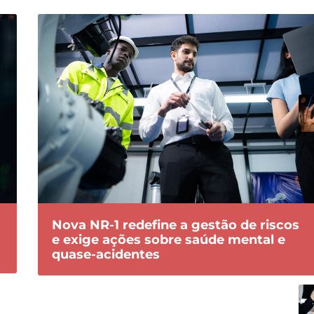
Nova NR-1 redefine a gestão de riscos
e exige ações sobre saúde mental e
quase-acidentes