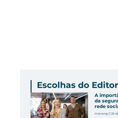
Escolhas do Edito
A import
da segur
rede soci
marveng
26 d