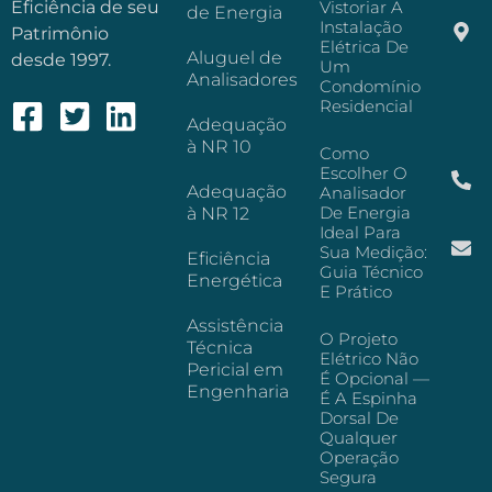
Eficiência de seu
Vistoriar A
de Energia
Instalação
Patrimônio
Elétrica De
Aluguel de
desde 1997.
Um
Analisadores
Condomínio
Residencial
Adequação
à NR 10
Como
Escolher O
Adequação
Analisador
De Energia
à NR 12
Ideal Para
Sua Medição:
Eficiência
Guia Técnico
Energética
E Prático
Assistência
O Projeto
Técnica
Elétrico Não
Pericial em
É Opcional —
Engenharia
É A Espinha
Dorsal De
Qualquer
Operação
Segura