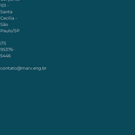
101 -
Santa
Cecília -
São
Paulo/SP
(11)
95376-
5446
contato@marv.eng.br