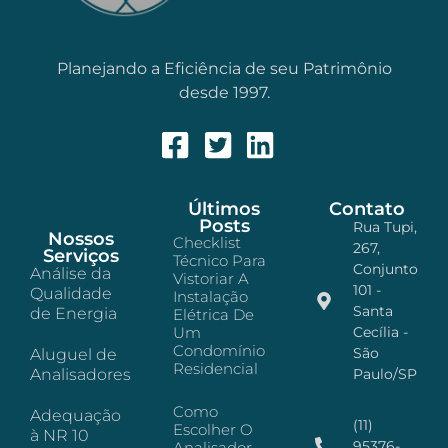
Planejando a Eficiência de seu Patrimônio
desde 1997.
Últimos
Contato
Posts
Rua Tupi,
Nossos
Checklist
267,
Serviços
Técnico Para
Conjunto
Análise da
Vistoriar A
101 -
Qualidade
Instalação
Santa
de Energia
Elétrica De
Um
Cecília -
Condomínio
São
Aluguel de
Residencial
Analisadores
Paulo/SP
Como
Adequação
(11)
Escolher O
à NR 10
95376-
Analisador