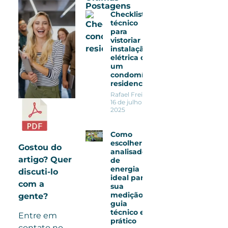
Postagens
Checklist
técnico
para
vistoriar a
instalação
elétrica de
um
condomínio
residencial
Rafael Freitas
16 de julho de
2025
Como
escolher o
Gostou do
analisador
artigo? Quer
de
energia
discuti-lo
ideal para
com a
sua
medição:
gente?
guia
técnico e
Entre em
prático
contato no