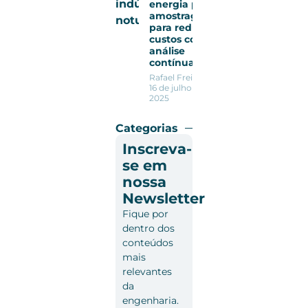
energia por
amostragem
para reduzir
custos com
análise
contínua
Rafael Freitas
16 de julho de
2025
Categorias
Inscreva-
se em
nossa
Newsletter
Fique por
dentro dos
conteúdos
mais
relevantes
da
engenharia.