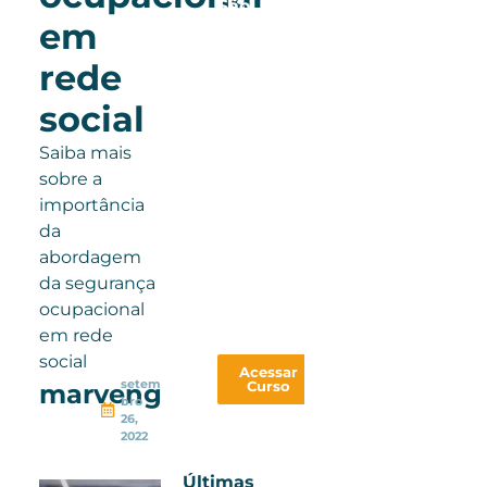
São
em
20h
de
rede
conteúdo,
social
100%
online
Saiba mais
e
sobre a
com
importância
certificado
da
válido
abordagem
em
da segurança
todo
ocupacional
país
em rede
social
Acessar
setem
Curso
marveng
bro
26,
2022
Últimas