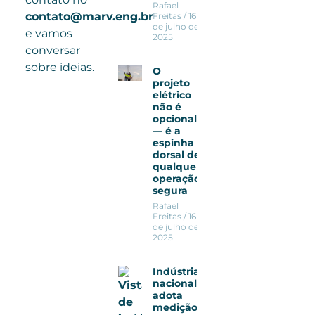
Rafael
contato@marv.eng.br
Freitas
16
de julho de
e vamos
2025
conversar
sobre ideias.
O
projeto
elétrico
não é
opcional
— é a
espinha
dorsal de
qualquer
operação
segura
Rafael
Freitas
16
de julho de
2025
Indústria
nacional
adota
medição de