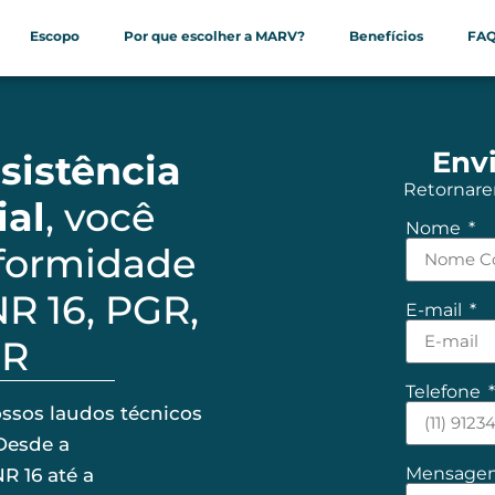
Escopo
Por que escolher a MARV?
Benefícios
FA
Env
sistência
Retornare
ial
, você
Nome
nformidade
NR 16, PGR,
E-mail
PR
Telefone
ssos laudos técnicos
Desde a
Mensage
R 16 até a