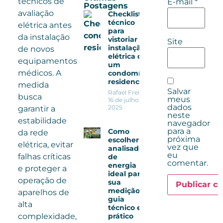
técnicos de
E-mail
*
Postagens
avaliação
Checklist
técnico
elétrica antes
para
da instalação
vistoriar a
Site
instalação
de novos
elétrica de
equipamentos
um
médicos. A
condomínio
residencial
medida
Salvar
Rafael Freitas
busca
meus
16 de julho de
dados
2025
garantir a
neste
estabilidade
navegador
para a
Como
da rede
próxima
escolher o
elétrica, evitar
vez que
analisador
eu
falhas críticas
de
comentar.
energia
e proteger a
ideal para
operação de
sua
medição:
aparelhos de
guia
alta
técnico e
complexidade,
prático