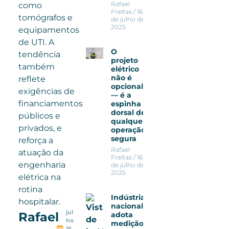
Rafael
como
Freitas
16
tomógrafos e
de julho de
2025
equipamentos
de UTI. A
O
tendência
projeto
também
elétrico
não é
reflete
opcional
exigências de
— é a
financiamentos
espinha
dorsal de
públicos e
qualquer
privados, e
operação
segura
reforça a
Rafael
atuação da
Freitas
16
engenharia
de julho de
2025
elétrica na
rotina
Indústria
hospitalar.
nacional
jul
Rafael
adota
ho
medição de
16,