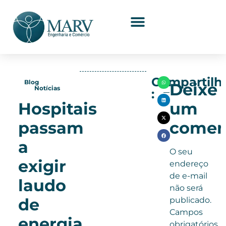
Compartilh
Blog
Deixe
Notícias
:
Hospitais
um
Curso
passam
comen
NR
10
a
O seu
vencido?
exigir
endereço
Faça
de e-mail
laudo
sua
não será
reciclagem
de
publicado.
agora
Campos
energia
obrigatórios