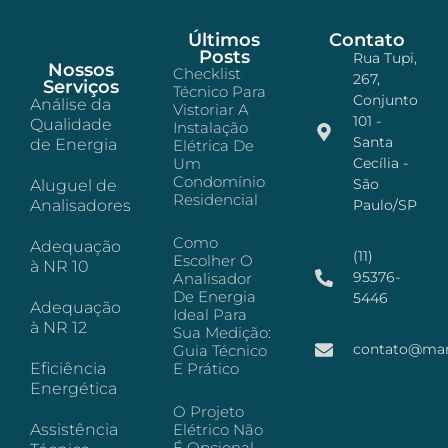
Últimos
Contato
Posts
Rua Tupi,
Nossos
Checklist
267,
Serviços
Técnico Para
Conjunto
Análise da
Vistoriar A
101 -
Qualidade
Instalação
Santa
de Energia
Elétrica De
Um
Cecília -
Condomínio
São
Aluguel de
Residencial
Analisadores
Paulo/SP
Como
Adequação
(11)
Escolher O
à NR 10
95376-
Analisador
De Energia
5446
Adequação
Ideal Para
à NR 12
Sua Medição:
contato@mar
Guia Técnico
Eficiência
E Prático
Energética
O Projeto
Assistência
Elétrico Não
É Opcional —