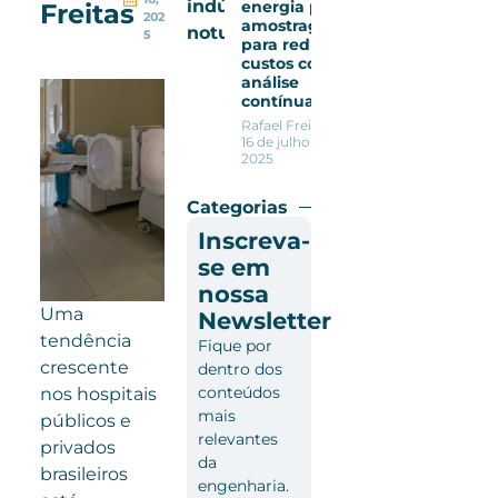
energia por
Freitas
202
amostragem
5
para reduzir
custos com
análise
contínua
Rafael Freitas
16 de julho de
2025
Categorias
Inscreva-
se em
nossa
Uma
Newsletter
tendência
Fique por
crescente
dentro dos
conteúdos
nos hospitais
mais
públicos e
relevantes
privados
da
brasileiros
engenharia.