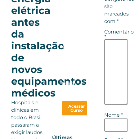
São
são
elétrica
20h
marcados
de
antes
com
*
conteúdo,
da
100%
Comentário
*
online
instalação
e
com
de
certificado
novos
válido
em
equipamentos
todo
médicos
país
Hospitais e
Acessar
clínicas em
Curso
Nome
*
todo o Brasil
passaram a
exigir laudos
Últimas