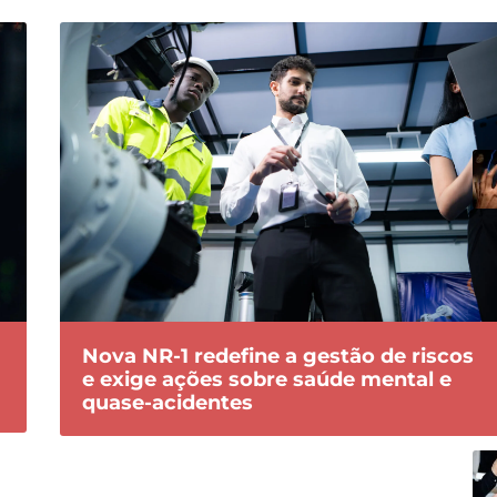
Nova NR-1 redefine a gestão de riscos
e exige ações sobre saúde mental e
quase-acidentes