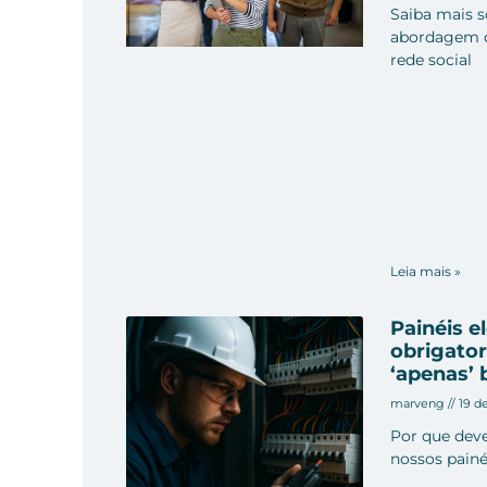
Saiba mais s
abordagem d
rede social
Leia mais »
Painéis e
obrigator
‘apenas’ 
marveng
19 d
Por que dev
nossos painé