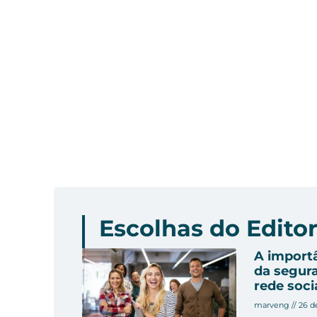
Escolhas do Edito
A import
da segur
rede soci
marveng
26 d