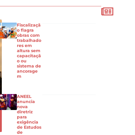
Fiscalizaçã
o flagra
obras com
trabalhado
res em
altura sem
capacitaçã
o ou
sistema de
ancorage
m
ANEEL
anuncia
nova
diretriz
para
exigência
de Estudos
de