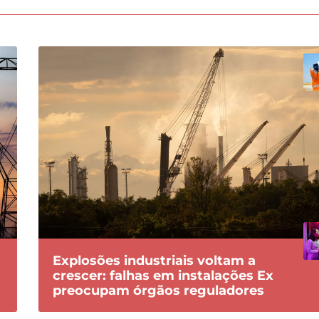
Explosões industriais voltam a
crescer: falhas em instalações Ex
preocupam órgãos reguladores