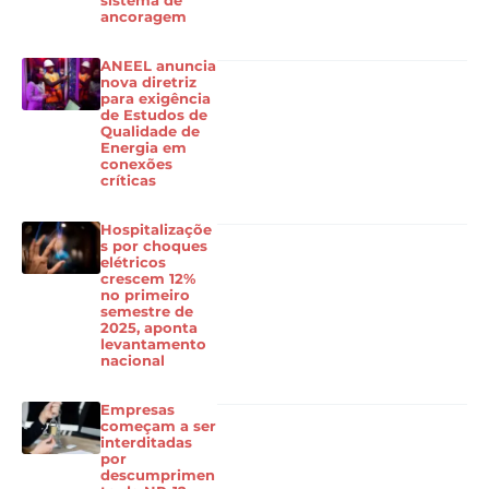
sistema de
ancoragem
ANEEL anuncia
nova diretriz
para exigência
de Estudos de
Qualidade de
Energia em
conexões
críticas
Hospitalizaçõe
s por choques
elétricos
crescem 12%
no primeiro
semestre de
2025, aponta
levantamento
nacional
Empresas
começam a ser
interditadas
por
descumprimen