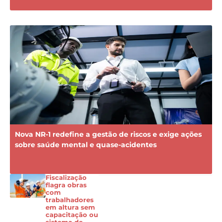
Nova NR-1 redefine a gestão de riscos e exige ações
sobre saúde mental e quase-acidentes
Fiscalização
flagra obras
com
trabalhadores
em altura sem
capacitação ou