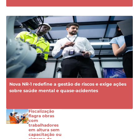
Nova NR-1 redefine a gestão de riscos e exige ações
sobre saúde mental e quase-acidentes
Fiscalização
flagra obras
com
trabalhadores
em altura sem
capacitação ou