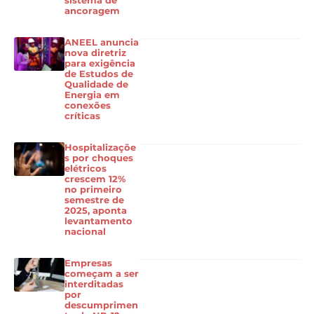
sistema de
ancoragem
ANEEL anuncia
nova diretriz
para exigência
de Estudos de
Qualidade de
Energia em
conexões
críticas
Hospitalizaçõe
s por choques
elétricos
crescem 12%
no primeiro
semestre de
2025, aponta
levantamento
nacional
Empresas
começam a ser
interditadas
por
descumprimen