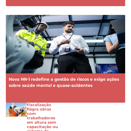
Nova NR-1 redefine a gestão de riscos e exige ações
sobre saúde mental e quase-acidentes
Fiscalização
flagra obras
com
trabalhadores
em altura sem
capacitação ou