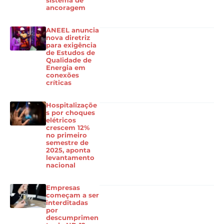
sistema de
ancoragem
ANEEL anuncia
nova diretriz
para exigência
de Estudos de
Qualidade de
Energia em
conexões
críticas
Hospitalizaçõe
s por choques
elétricos
crescem 12%
no primeiro
semestre de
2025, aponta
levantamento
nacional
Empresas
começam a ser
interditadas
por
descumprimen