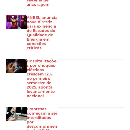
sistema de
ancoragem
ANEEL anuncia
nova diretriz
para exigência
de Estudos de
Qualidade de
Energia em
conexões
críticas
Hospitalizaçõe
s por choques
elétricos
crescem 12%
no primeiro
semestre de
2025, aponta
levantamento
nacional
Empresas
começam a ser
interditadas
por
descumprimen