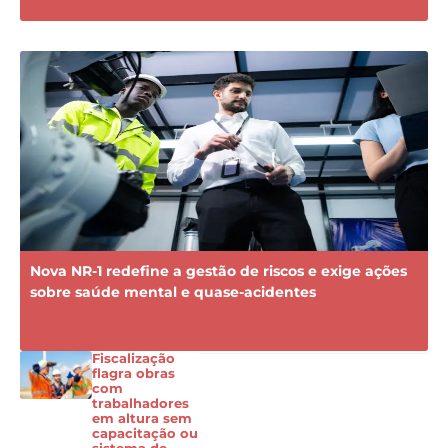
Nova NR-1 redefine a gestão de riscos e exige ações
sobre saúde mental e quase-acidentes
Fiscalização
flagra obras
com
trabalhadores
em altura sem
capacitação ou