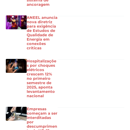
sistema de
ancoragem
ANEEL anuncia
nova diretriz
para exigência
de Estudos de
Qualidade de
Energia em
conexões
críticas
Hospitalizaçõe
s por choques
elétricos
crescem 12%
no primeiro
semestre de
2025, aponta
levantamento
nacional
Empresas
começam a ser
interditadas
por
descumprimen