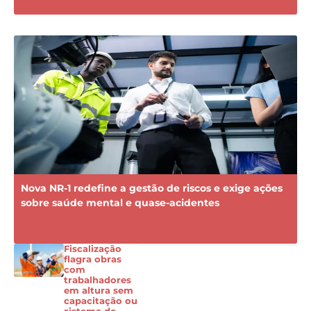
Nova NR-1 redefine a gestão de riscos e exige ações
sobre saúde mental e quase-acidentes
Fiscalização
flagra obras
com
trabalhadores
em altura sem
capacitação ou