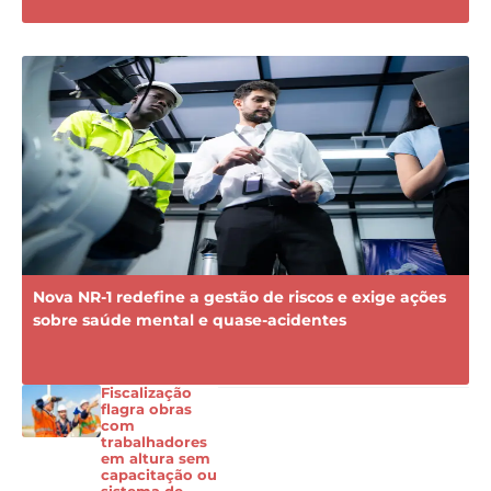
Nova NR-1 redefine a gestão de riscos e exige ações
sobre saúde mental e quase-acidentes
Fiscalização
flagra obras
com
trabalhadores
em altura sem
capacitação ou