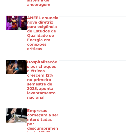
sistema de
ancoragem
ANEEL anuncia
nova diretriz
para exigência
de Estudos de
Qualidade de
Energia em
conexões
críticas
Hospitalizaçõe
s por choques
elétricos
crescem 12%
no primeiro
semestre de
2025, aponta
levantamento
nacional
Empresas
começam a ser
interditadas
por
descumprimen