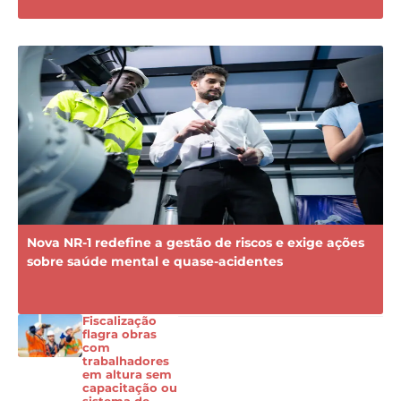
Nova NR-1 redefine a gestão de riscos e exige ações
sobre saúde mental e quase-acidentes
Fiscalização
flagra obras
com
trabalhadores
em altura sem
capacitação ou