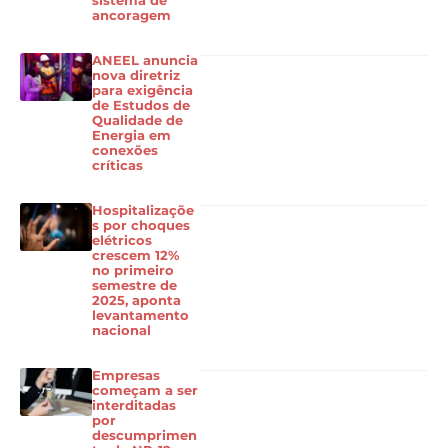
sistema de
ancoragem
ANEEL anuncia
nova diretriz
para exigência
de Estudos de
Qualidade de
Energia em
conexões
críticas
Hospitalizaçõe
s por choques
elétricos
crescem 12%
no primeiro
semestre de
2025, aponta
levantamento
nacional
Empresas
começam a ser
interditadas
por
descumprimen