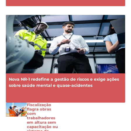
Nova NR-1 redefine a gestão de riscos e exige ações
sobre saúde mental e quase-acidentes
Fiscalização
flagra obras
com
trabalhadores
em altura sem
capacitação ou