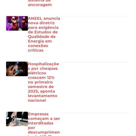
sistema de
ancoragem
ANEEL anuncia
nova diretriz
para exigência
de Estudos de
Qualidade de
Energia em
conexões
críticas
Hospitalizaçõe
s por choques
elétricos
crescem 12%
no primeiro
semestre de
2025, aponta
levantamento
nacional
Empresas
começam a ser
interditadas
por
descumprimen