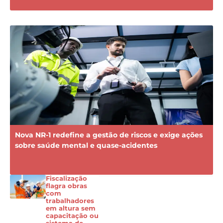
Nova NR-1 redefine a gestão de riscos e exige ações
sobre saúde mental e quase-acidentes
Fiscalização
flagra obras
com
trabalhadores
em altura sem
capacitação ou