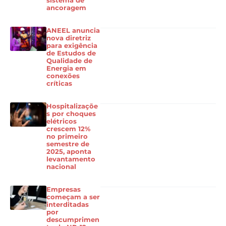
sistema de
ancoragem
ANEEL anuncia
nova diretriz
para exigência
de Estudos de
Qualidade de
Energia em
conexões
críticas
Hospitalizaçõe
s por choques
elétricos
crescem 12%
no primeiro
semestre de
2025, aponta
levantamento
nacional
Empresas
começam a ser
interditadas
por
descumprimen