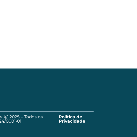
a
. Ⓒ 2025 – Todos os
Política de
24/0001-01
Privacidade