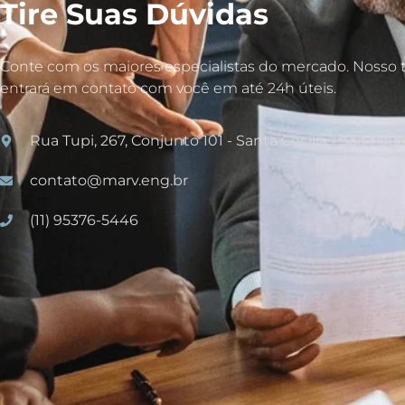
Tire Suas Dúvidas
Conte com os maiores especialistas do mercado. Nosso 
entrará em contato com você em até 24h úteis.
Rua Tupi, 267, Conjunto 101 - Santa Cecília - São Pau
contato@marv.eng.br
(11) 95376-5446