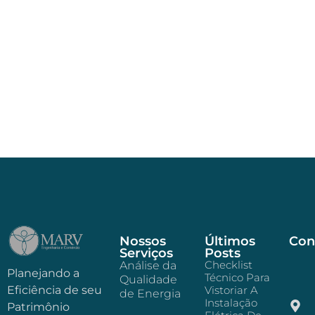
Nossos
Últimos
Con
Serviços
Posts
Checklist
Análise da
Planejando a
Técnico Para
Qualidade
Eficiência de seu
Vistoriar A
de Energia
Instalação
Patrimônio