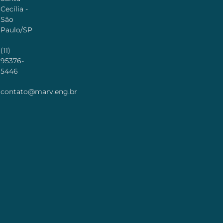
Cecília -
São
Paulo/SP
(11)
95376-
5446
contato@marv.eng.br