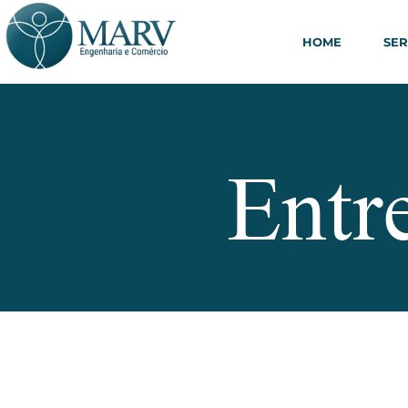
HOME
SER
Entr