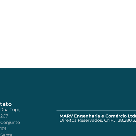
tato
Rua Tupi,
267,
MARV Engenharia e Comércio Ltd
Direitos Reservados. CNPJ: 38.280.3
Conjunto
101 -
Santa