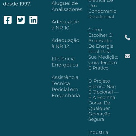
Elétrica De
Aluguel de
desde 1997.
Um
Analisadores
Condomínio
Residencial
Adequação
à NR 10
Como
Escolher O
Adequação
Analisador
De Energia
à NR 12
Ideal Para
Sua Medição:
Eficiência
Guia Técnico
Energética
E Prático
Assistência
O Projeto
Técnica
Elétrico Não
Pericial em
É Opcional —
Engenharia
É A Espinha
Dorsal De
Qualquer
Operação
Segura
Indústria