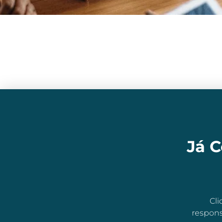
Já 
Cli
respons