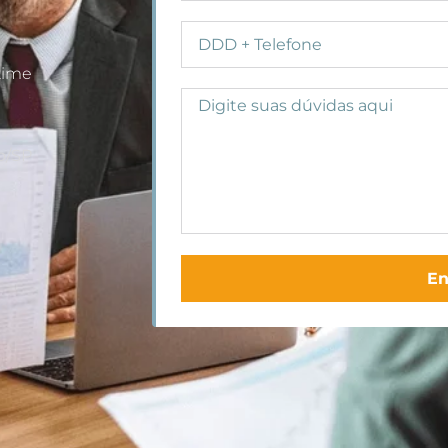
time
lo/SP
En