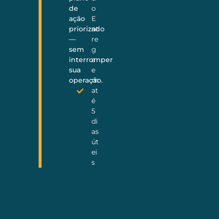
de
o
ação
E
priorizado
nt
—
re
sem
g
interromper
a
sua
e
operação.
m
at
é
5
di
as
út
ei
s