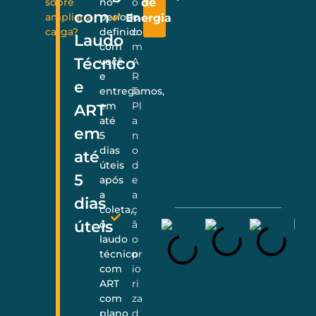
sobre
no
o
de
com
ampliar a
período
c
Energia
carga?
definido
o
Laudo
com
m
Técnico
você
A
e
R
e
entregamos,
T
em
Pl
ART
até
a
em
5
n
dias
o
até
úteis
d
5
após
e
a
a
dias
coleta,
ç
úteis
o
ã
laudo
o
técnico
pr
com
io
ART
ri
com
za
plano
d