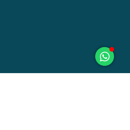
O que nossa Medição de
Energia entrega?
Coleta no
período definido com você
e
Laudo Técnico
com ART
em até 5 dias úteis
, com
plano de ação
priorizado
.